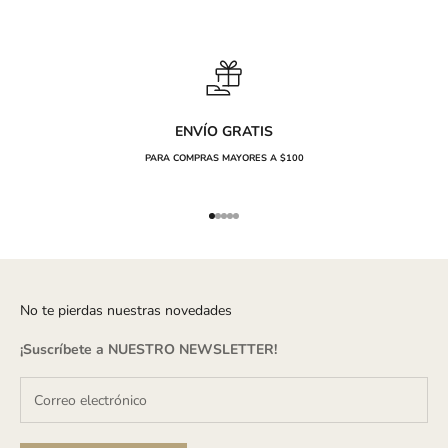
ENVÍO GRATIS
PARA COMPRAS MAYORES A $100
Ir al artículo 1
Ir al artículo 2
Ir al artículo 3
Ir al artículo 4
Ir al artículo 5
No te pierdas nuestras novedades
¡Suscríbete a
NUESTRO NEWSLETTER
!