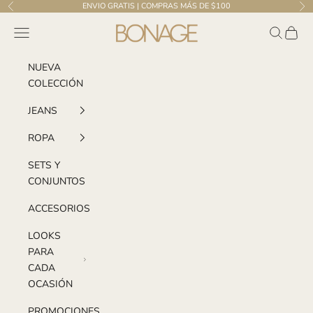
Ir al contenido
ENVIO GRATIS | COMPRAS MÁS DE $100
Anterior
Sig
Bonage | El Salvador
Menú
Buscar
Carrito
NUEVA
COLECCIÓN
JEANS
ROPA
SETS Y
CONJUNTOS
ACCESORIOS
LOOKS
PARA
CADA
OCASIÓN
PROMOCIONES