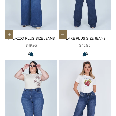
Elige opciones
Elige opciones
PALAZZO PLUS SIZE JEANS
FLARE PLUS SIZE JEANS
Precio de oferta
Precio de oferta
$49.95
$45.95
COLOR
COLOR
AZUL OSCURO
AZUL OSCURO