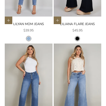
Elige opciones
Elige opciones
LILYAN MOM JEANS
LILIANA FLARE JEANS
Precio de oferta
Precio de oferta
$39.95
$45.95
COLOR
COLOR
AZUL CLARO
NEGRO