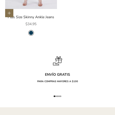
Elige opciones
Plus Size Skinny Ankle Jeans
Precio de oferta
$34.95
COLOR
AZUL OSCURO
ENVÍO GRATIS
PARA COMPRAS MAYORES A $100
Ir al artículo 1
Ir al artículo 2
Ir al artículo 3
Ir al artículo 4
Ir al artículo 5