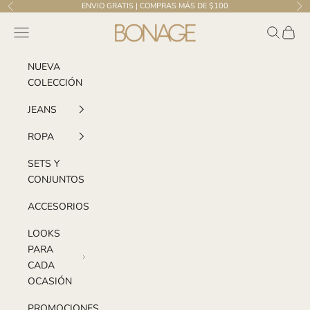
Ir al contenido
ENVIO GRATIS | COMPRAS MÁS DE $100
Anterior
Sig
Bonage | El Salvador
Menú
Buscar
Carrito
NUEVA
COLECCIÓN
JEANS
ROPA
SETS Y
CONJUNTOS
ACCESORIOS
LOOKS
PARA
CADA
OCASIÓN
PROMOCIONES