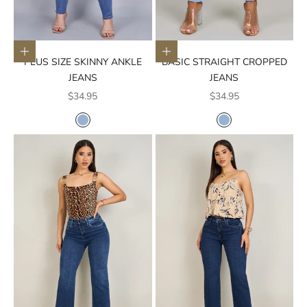
Elige opciones
Elige opciones
PLUS SIZE SKINNY ANKLE
BASIC STRAIGHT CROPPED
JEANS
JEANS
Precio de oferta
Precio de oferta
$34.95
$34.95
COLOR
COLOR
AZUL CLARO
AZUL CLARO