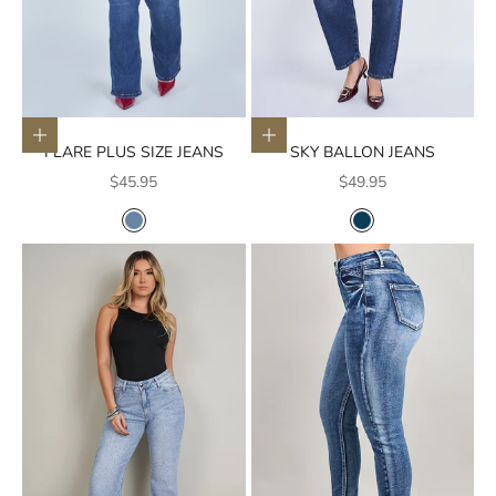
Elige opciones
Elige opciones
FLARE PLUS SIZE JEANS
SKY BALLON JEANS
Precio de oferta
Precio de oferta
$45.95
$49.95
COLOR
COLOR
AZUL MEDIO
AZUL OSCURO