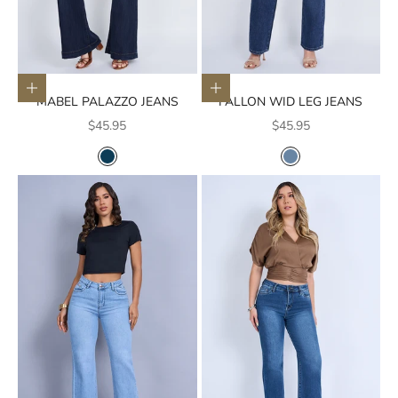
Elige opciones
Elige opciones
MABEL PALAZZO JEANS
FALLON WID LEG JEANS
Precio de oferta
Precio de oferta
$45.95
$45.95
COLOR
COLOR
AZUL OSCURO
AZUL MEDIO