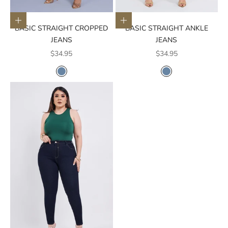
Elige opciones
Elige opciones
BASIC STRAIGHT CROPPED
BASIC STRAIGHT ANKLE
JEANS
JEANS
Precio de oferta
Precio de oferta
$34.95
$34.95
COLOR
COLOR
AZUL MEDIO
AZUL MEDIO