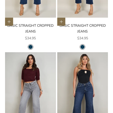
Elige opciones
Elige opciones
BASIC STRAIGHT CROPPED
BASIC STRAIGHT CROPPED
JEANS
JEANS
Precio de oferta
Precio de oferta
$34.95
$34.95
COLOR
COLOR
AZUL OSCURO
AZUL OSCURO