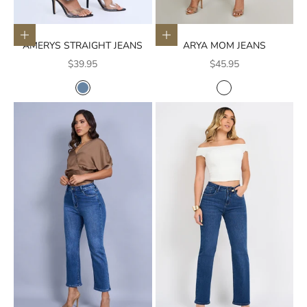
Elige opciones
Elige opciones
AMERYS STRAIGHT JEANS
ARYA MOM JEANS
Precio de oferta
Precio de oferta
$39.95
$45.95
COLOR
COLOR
AZUL MEDIO
BLANCO