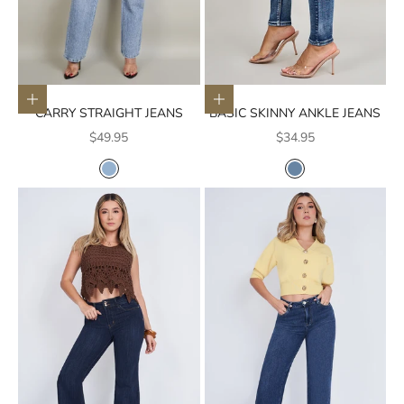
Elige opciones
Elige opciones
CARRY STRAIGHT JEANS
BASIC SKINNY ANKLE JEANS
Precio de oferta
Precio de oferta
$49.95
$34.95
COLOR
COLOR
AZUL CLARO
AZUL MEDIO