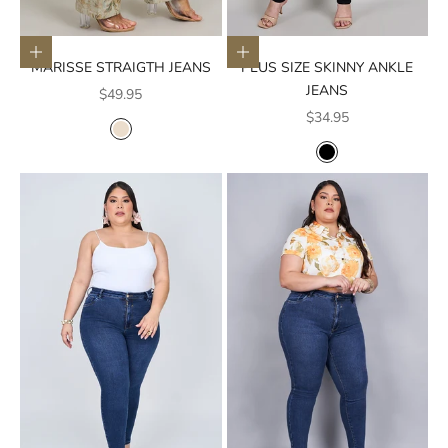
Elige opciones
Elige opciones
MARISSE STRAIGTH JEANS
PLUS SIZE SKINNY ANKLE
JEANS
Precio de oferta
$49.95
Precio de oferta
$34.95
COLOR
CREMA
COLOR
NEGRO