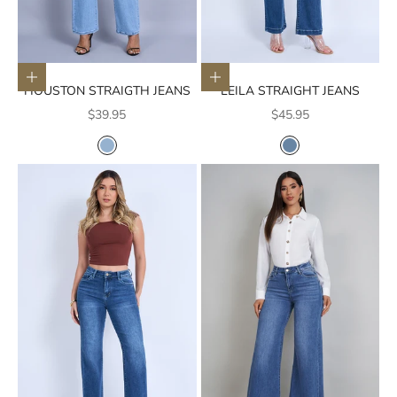
Elige opciones
Elige opciones
HOUSTON STRAIGTH JEANS
LEILA STRAIGHT JEANS
Precio de oferta
Precio de oferta
$39.95
$45.95
COLOR
COLOR
AZUL CLARO
AZUL MEDIO