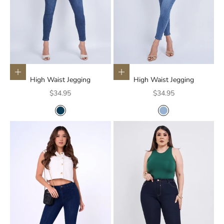
Elige opciones
Elige opciones
High Waist Jegging
High Waist Jegging
Precio de oferta
Precio de oferta
$34.95
$34.95
COLOR
COLOR
AZUL OSCURO
AZUL CLARO