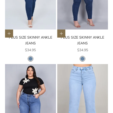
Elige opciones
Elige opciones
PLUS SIZE SKINNY ANKLE
PLUS SIZE SKINNY ANKLE
JEANS
JEANS
Precio de oferta
Precio de oferta
$34.95
$34.95
COLOR
COLOR
AZUL MEDIO
AZUL MEDIO