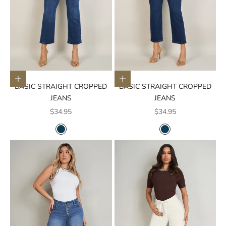
Elige opciones
Elige opciones
BASIC STRAIGHT CROPPED
BASIC STRAIGHT CROPPED
JEANS
JEANS
Precio de oferta
Precio de oferta
$34.95
$34.95
COLOR
COLOR
AZUL OSCURO
AZUL OSCURO