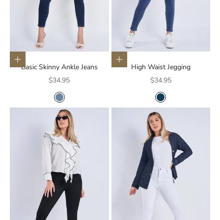
Elige opciones
Elige opciones
Basic Skinny Ankle Jeans
High Waist Jegging
Precio de oferta
Precio de oferta
$34.95
$34.95
COLOR
COLOR
AZUL MEDIO
AZUL OSCURO