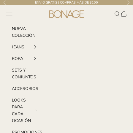
Ir al contenido
ENVIO GRATIS | COMPRAS MÁS DE $100
Anterior
Sig
Bonage | El Salvador
Menú
Buscar
Carrito
NUEVA
COLECCIÓN
JEANS
ROPA
SETS Y
CONJUNTOS
ACCESORIOS
LOOKS
PARA
CADA
OCASIÓN
PROMOCIONES