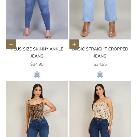
Elige opciones
Elige opciones
PLUS SIZE SKINNY ANKLE
BASIC STRAIGHT CROPPED
JEANS
JEANS
Precio de oferta
Precio de oferta
$34.95
$34.95
COLOR
COLOR
AZUL CLARO
AZUL CLARO