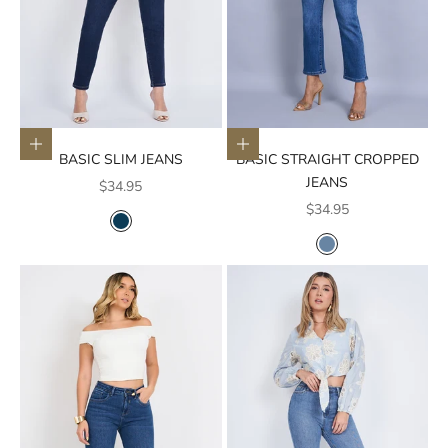
Elige opciones
Elige opciones
BASIC SLIM JEANS
BASIC STRAIGHT CROPPED
JEANS
Precio de oferta
$34.95
Precio de oferta
$34.95
COLOR
AZUL OSCURO
COLOR
AZUL MEDIO