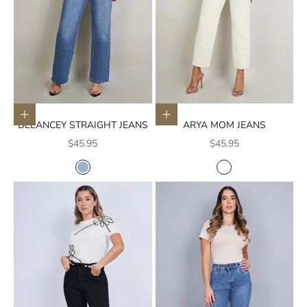
Elige opciones
Elige opciones
DELANCEY STRAIGHT JEANS
ARYA MOM JEANS
Precio de oferta
Precio de oferta
$45.95
$45.95
COLOR
COLOR
AZUL CLARO
BLANCO