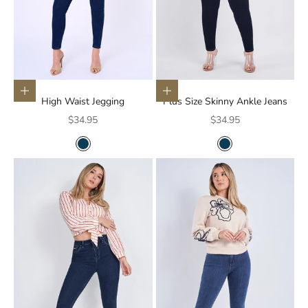
Elige opciones
Elige opciones
High Waist Jegging
Plus Size Skinny Ankle Jeans
Precio de oferta
Precio de oferta
$34.95
$34.95
COLOR
COLOR
AZUL OSCURO
AZUL OSCURO