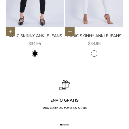
Elige opciones
Elige opciones
BASIC SKINNY ANKLE JEANS
BASIC SKINNY ANKLE JEANS
Precio de oferta
Precio de oferta
$34.95
$34.95
COLOR
COLOR
NEGRO
BLANCO
ENVÍO GRATIS
PARA COMPRAS MAYORES A $100
Ir al artículo 1
Ir al artículo 2
Ir al artículo 3
Ir al artículo 4
Ir al artículo 5