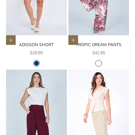
Elige opciones
Elige opciones
ADISSON SHORT
TROPIC DREAM PANTS
Precio de oferta
Precio de oferta
$29.95
$42.95
COLOR
COLOR
AZUL
BLANCO