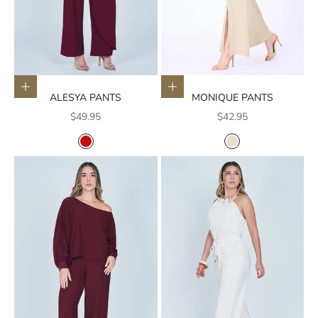
Elige opciones
Elige opciones
ALESYA PANTS
MONIQUE PANTS
Precio de oferta
Precio de oferta
$49.95
$42.95
COLOR
COLOR
ROJO
CREMA