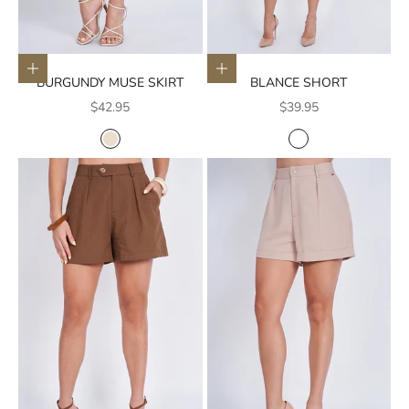
Elige opciones
Elige opciones
BURGUNDY MUSE SKIRT
BLANCE SHORT
Precio de oferta
Precio de oferta
$42.95
$39.95
COLOR
COLOR
CREMA
BLANCO