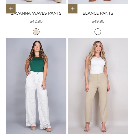
Elige opciones
Elige opciones
SAVANNA WAVES PANTS
BLANCE PANTS
Precio de oferta
Precio de oferta
$42.95
$49.95
COLOR
COLOR
CREMA
BLANCO