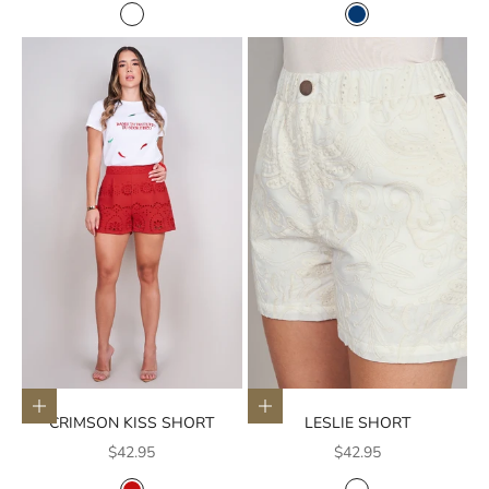
COLOR
COLOR
BLANCO
AZUL
Elige opciones
Elige opciones
CRIMSON KISS SHORT
LESLIE SHORT
Precio de oferta
Precio de oferta
$42.95
$42.95