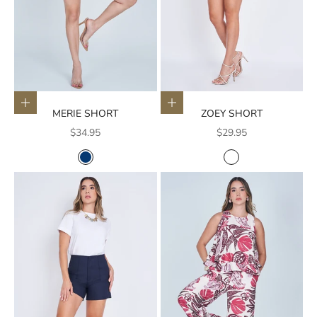
Elige opciones
Elige opciones
MERIE SHORT
ZOEY SHORT
Precio de oferta
Precio de oferta
$34.95
$29.95
COLOR
COLOR
AZUL
BLANCO