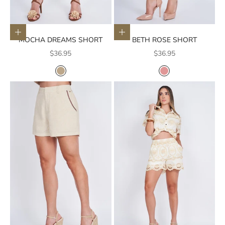
Elige opciones
Elige opciones
MOCHA DREAMS SHORT
BETH ROSE SHORT
Precio de oferta
Precio de oferta
$36.95
$36.95
COLOR
COLOR
CAFE
ROSADO