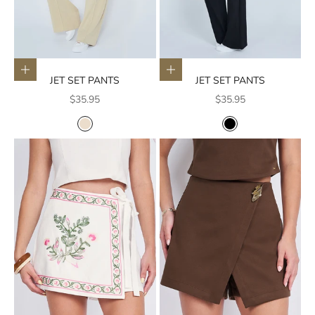
Elige opciones
Elige opciones
JET SET PANTS
JET SET PANTS
Precio de oferta
Precio de oferta
$35.95
$35.95
COLOR
COLOR
CREMA
NEGRO