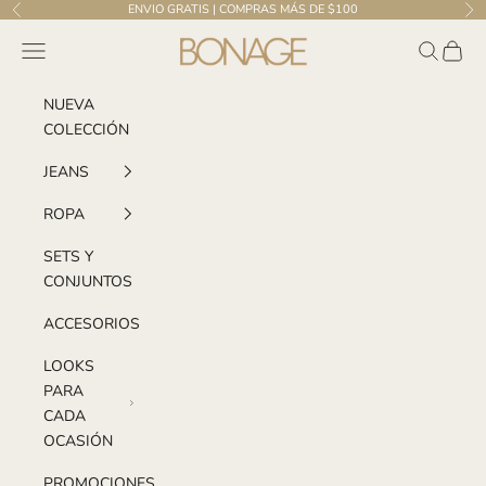
Ir al contenido
ENVIO GRATIS | COMPRAS MÁS DE $100
Anterior
Sig
Bonage | El Salvador
Menú
Buscar
Carrito
NUEVA
COLECCIÓN
JEANS
ROPA
SETS Y
CONJUNTOS
ACCESORIOS
LOOKS
PARA
CADA
OCASIÓN
PROMOCIONES