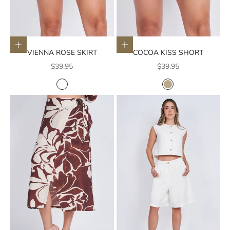
Elige opciones
Elige opciones
VIENNA ROSE SKIRT
COCOA KISS SHORT
Precio de oferta
Precio de oferta
$39.95
$39.95
COLOR
COLOR
BLANCO
CAFE