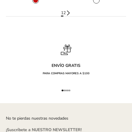
COLOR
COLOR
ROJO
BLANCO
1
2
ENVÍO GRATIS
PARA COMPRAS MAYORES A $100
Ir al artículo 1
Ir al artículo 2
Ir al artículo 3
Ir al artículo 4
Ir al artículo 5
No te pierdas nuestras novedades
¡Suscríbete a
NUESTRO NEWSLETTER
!