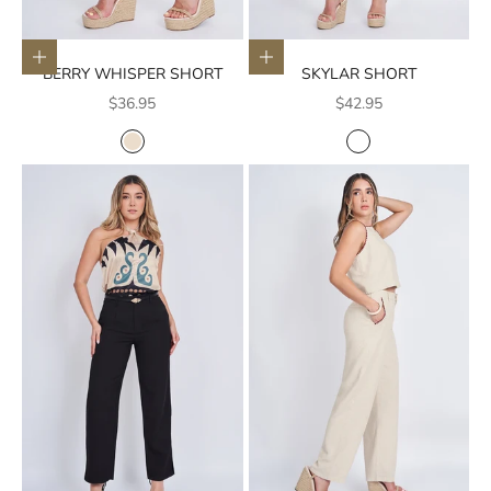
Elige opciones
Elige opciones
BERRY WHISPER SHORT
SKYLAR SHORT
Precio de oferta
Precio de oferta
$36.95
$42.95
COLOR
COLOR
CREMA
BLANCO