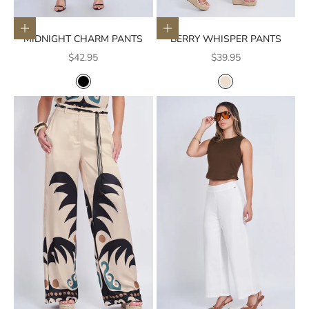
Elige opciones
Elige opciones
MIDNIGHT CHARM PANTS
BERRY WHISPER PANTS
Precio de oferta
Precio de oferta
$42.95
$39.95
COLOR
COLOR
NEGRO
CREMA